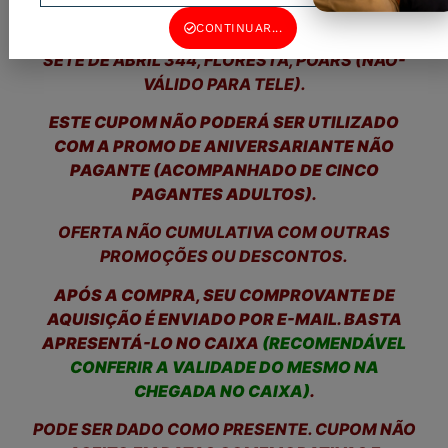
BEBIDAS NÃO INCLUSAS | DISPONÍVEL
CONTINUAR...
SOMENTE PARA CONSUMO NO LOCAL, RUA
SETE DE ABRIL 344, FLORESTA, POARS (NÃO-
VÁLIDO PARA TELE).
ESTE CUPOM NÃO PODERÁ SER UTILIZADO
COM A PROMO DE ANIVERSARIANTE NÃO
PAGANTE (ACOMPANHADO DE CINCO
PAGANTES ADULTOS).
OFERTA NÃO CUMULATIVA COM OUTRAS
PROMOÇÕES OU DESCONTOS.
APÓS A COMPRA, SEU COMPROVANTE DE
AQUISIÇÃO É ENVIADO POR E-MAIL. BASTA
APRESENTÁ-LO NO CAIXA
(RECOMENDÁVEL
CONFERIR A VALIDADE DO MESMO NA
CHEGADA NO CAIXA)
.
PODE SER DADO COMO PRESENTE. CUPOM NÃO