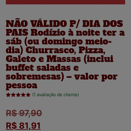
NÃO VÁLIDO P/ DIA DOS
PAIS Rodízio à noite ter a
sáb (ou domingo meio-
dia) Churrasco, Pizza,
Galeto e Massas (inclui
buffet saladas e
sobremesas) – valor por
pessoa
(
1
avaliação de cliente)
Avaliado
1
como
5.00
R$
97,90
de 5, com
baseado
em
avaliação
R$
81,91
de cliente